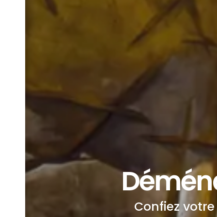
Déména
Confiez votr