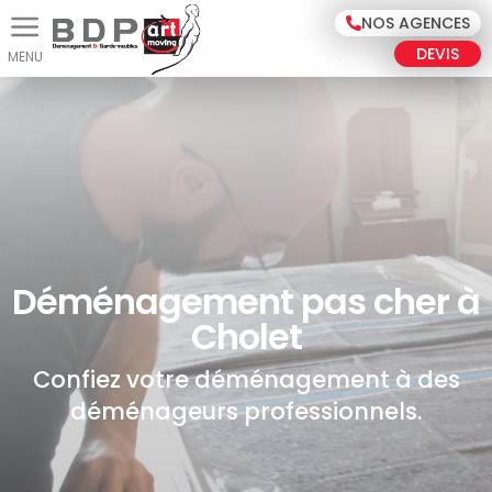
Panneau de gestion des cookies
NOS AGENCES
DEVIS
Déménagement pas cher à
Cholet
Confiez votre déménagement à des
déménageurs professionnels.